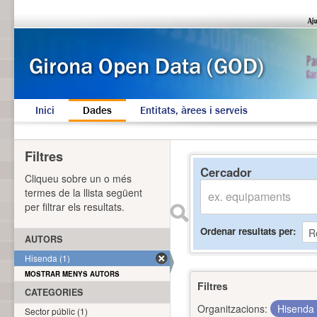
Inici
Dades
Entitats, àrees i serveis
Filtres
Cercador
Cliqueu sobre un o més
termes de la llista següent
per filtrar els resultats.
Ordenar resultats per
AUTORS
Hisenda (1)
MOSTRAR MENYS AUTORS
Filtres
CATEGORIES
Organitzacions:
Hisenda
Sector públic (1)