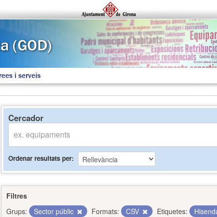
rees i serveis
Cercador
Ordenar resultats per
Filtres
Grups:
Sector públic
Formats:
CSV
Etiquetes:
Hisen