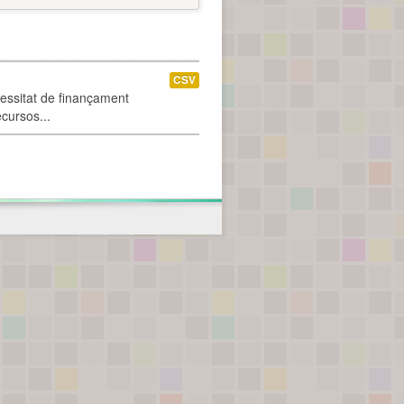
CSV
cessitat de finançament
ecursos...