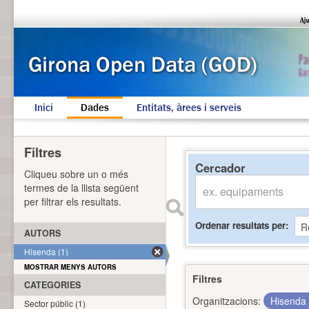
Inici
Dades
Entitats, àrees i serveis
Filtres
Cercador
Cliqueu sobre un o més
termes de la llista següent
per filtrar els resultats.
Ordenar resultats per
AUTORS
Hisenda (1)
MOSTRAR MENYS AUTORS
Filtres
CATEGORIES
Organitzacions:
Hisenda
Sector públic (1)