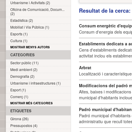
Urbanisme i Activitats (2)
Oficina de Comunicació, Docum...
Resultat de la cerca
(2)
Estadística (2)
Consum energètic d'equi
Mobiliat i Via Pública (1)
Consum d'energia dels equi
Esports (1)
Cultura (1)
Establiments dedicats a a
MOSTRAR MENYS AUTORS
Cens d'establiments dedicat
CATEGORIES
activitat inclou els establime
Sector públic (11)
Arbrat
Medi ambient (2)
Localització i característique
Demografia (2)
Urbanisme i infraestructures (1)
Modificacions del padró m
Esport (1)
Altes, baixes i modificacion
Comerç (1)
municipal d'habitants incloue
MOSTRAR MÉS CATEGORIES
Padró municipal d'habitan
ETIQUETES
Padró municipal d'habitants 
Girona (26)
administratiu que recull tote
Pressupostos (4)