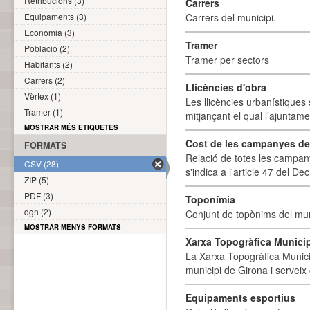
Retribucions (3)
Carrers
Equipaments (3)
Carrers del municipi.
Economia (3)
Tramer
Població (2)
Tramer per sectors
Habitants (2)
Carrers (2)
Llicències d'obra
Vèrtex (1)
Les llicències urbanístiques 
Tramer (1)
mitjançant el qual l’ajuntame
MOSTRAR MÉS ETIQUETES
Cost de les campanyes de p
FORMATS
Relació de totes les campany
CSV (28)
s'indica a l'article 47 del De
ZIP (5)
PDF (3)
Toponímia
dgn (2)
Conjunt de topònims del mun
MOSTRAR MENYS FORMATS
Xarxa Topogràfica Munici
La Xarxa Topogràfica Munici
municipi de Girona i serveix
Equipaments esportius