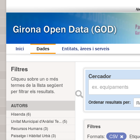
Inici
Dades
Entitats, àrees i serveis
Filtres
Cercador
Cliqueu sobre un o més
termes de la llista següent
per filtrar els resultats.
Ordenar resultats per
AUTORS
Hisenda (6)
Unitat Municipal d'Anàlisi Te... (5)
Filtres
Recursos Humans (3)
Paisatge i Hàbitat Urbà (3)
Formats:
CSV
Etiqu