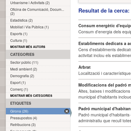
Urbanisme i Activitats (2)
Oficina de Comunicació, Docum...
Resultat de la cerca
(2)
Estadística (2)
Consum energètic d'equi
Mobiliat i Via Pública (1)
Consum d'energia dels equi
Esports (1)
Cultura (1)
Establiments dedicats a a
MOSTRAR MÉS AUTORS
Cens d'establiments dedicat
CATEGORIES
activitat inclou els establime
Sector públic (11)
Arbrat
Medi ambient (2)
Localització i característique
Demografia (2)
Esport (1)
Modificacions del padró m
Comerç (1)
Altes, baixes i modificacion
MOSTRAR MÉS CATEGORIES
municipal d'habitants incloue
ETIQUETES
Padró municipal d'habitan
Girona (26)
Padró municipal d'habitants 
Pressupostos (4)
administratiu que recull tote
Retribucions (3)