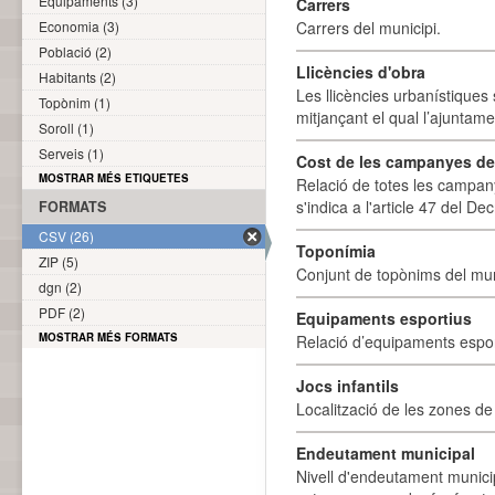
Equipaments (3)
Carrers
Economia (3)
Carrers del municipi.
Població (2)
Llicències d'obra
Habitants (2)
Les llicències urbanístiques 
Topònim (1)
mitjançant el qual l’ajuntame
Soroll (1)
Serveis (1)
Cost de les campanyes de p
MOSTRAR MÉS ETIQUETES
Relació de totes les campany
s'indica a l'article 47 del De
FORMATS
CSV (26)
Toponímia
ZIP (5)
Conjunt de topònims del mun
dgn (2)
PDF (2)
Equipaments esportius
MOSTRAR MÉS FORMATS
Relació d’equipaments esporti
Jocs infantils
Localització de les zones de j
Endeutament municipal
Nivell d'endeutament munici