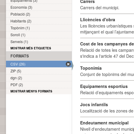
Equipaments (3)
Carrers
Economia (3)
Carrers del municipi.
Població (2)
Llicències d'obra
Habitants (2)
Les llicències urbanístiques 
Topònim (1)
mitjançant el qual l’ajuntame
Soroll (1)
Serveis (1)
Cost de les campanyes de p
MOSTRAR MÉS ETIQUETES
Relació de totes les campany
s'indica a l'article 47 del De
FORMATS
CSV (26)
Toponímia
ZIP (5)
Conjunt de topònims del mun
dgn (2)
PDF (2)
Equipaments esportius
MOSTRAR MENYS FORMATS
Relació d’equipaments esporti
Jocs infantils
Localització de les zones de j
Endeutament municipal
Nivell d'endeutament munici