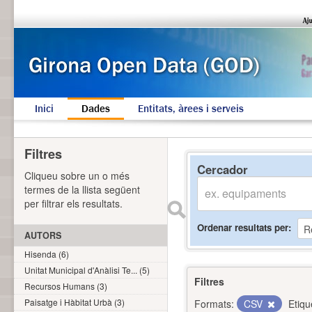
Inici
Dades
Entitats, àrees i serveis
Filtres
Cercador
Cliqueu sobre un o més
termes de la llista següent
per filtrar els resultats.
Ordenar resultats per
AUTORS
Hisenda (6)
Unitat Municipal d'Anàlisi Te... (5)
Filtres
Recursos Humans (3)
Paisatge i Hàbitat Urbà (3)
Formats:
CSV
Etiqu