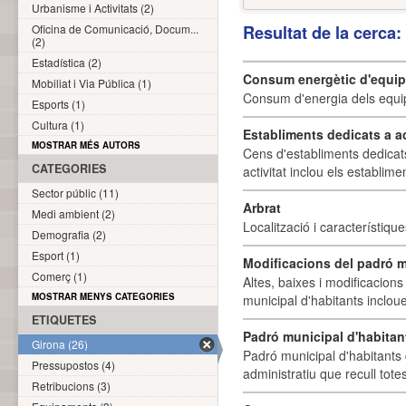
Urbanisme i Activitats (2)
Oficina de Comunicació, Docum...
Resultat de la cerca
(2)
Estadística (2)
Consum energètic d'equi
Mobiliat i Via Pública (1)
Consum d'energia dels equi
Esports (1)
Cultura (1)
Establiments dedicats a a
MOSTRAR MÉS AUTORS
Cens d'establiments dedicat
CATEGORIES
activitat inclou els establime
Sector públic (11)
Arbrat
Medi ambient (2)
Localització i característique
Demografia (2)
Esport (1)
Modificacions del padró m
Comerç (1)
Altes, baixes i modificacion
MOSTRAR MENYS CATEGORIES
municipal d'habitants incloue
ETIQUETES
Padró municipal d'habitan
Girona (26)
Padró municipal d'habitants 
Pressupostos (4)
administratiu que recull tote
Retribucions (3)